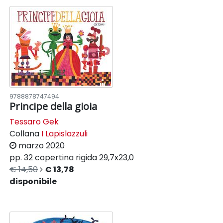
9788878747494
Principe della gioia
Tessaro Gek
Collana
I Lapislazzuli
marzo 2020
pp. 32
copertina rigida
29,7x23,0
€ 14,50
€ 13,78
disponibile