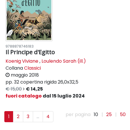
9788878746183
Il Principe d'Egitto
Koenig Viviane
,
Loulendo Sarah (ill.)
Collana
Classici
maggio 2018
pp. 32
copertina rigida
26,0x32,5
€ 15,00
€ 14,25
fuori catalogo
dal 15 luglio 2024
per pagina
10
|
25
|
50
1
2
3
...
4