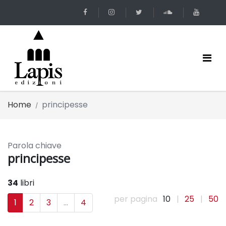
Home
principesse
Parola chiave
principesse
34
libri
per pagina
10
|
25
|
50
1
2
3
...
4