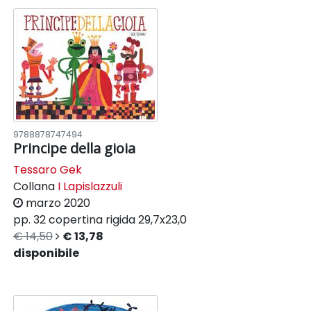
9788878747494
Principe della gioia
Tessaro Gek
Collana
I Lapislazzuli
marzo 2020
pp. 32
copertina rigida
29,7x23,0
€ 14,50
€ 13,78
disponibile