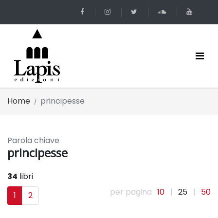
Home
principesse
Parola chiave
principesse
34
libri
per pagina
10
|
25
|
50
1
2