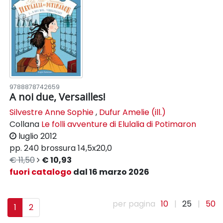
9788878742659
A noi due, Versailles!
Silvestre Anne Sophie
,
Dufur Amelie (ill.)
Collana
Le folli avventure di Elulalia di Potimaron
luglio 2012
pp. 240
brossura
14,5x20,0
€ 11,50
€ 10,93
fuori catalogo
dal 16 marzo 2026
per pagina
10
|
25
|
50
1
2