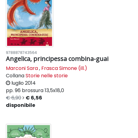
9788878743564
Angelica, principessa combina-guai
Marconi Sara
,
Frasca Simone (ill.)
Collana
Storie nelle storie
luglio 2014
pp. 96
brossura
13,5x18,0
€ 6,90
€ 6,56
disponibile