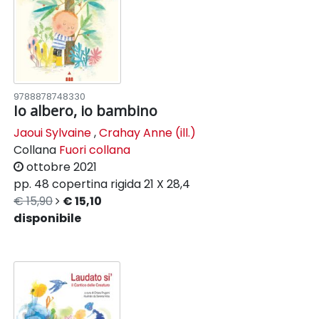
9788878748330
Io albero, io bambino
Jaoui Sylvaine
,
Crahay Anne (ill.)
Collana
Fuori collana
ottobre 2021
pp. 48
copertina rigida
21 X 28,4
€ 15,90
€ 15,10
disponibile