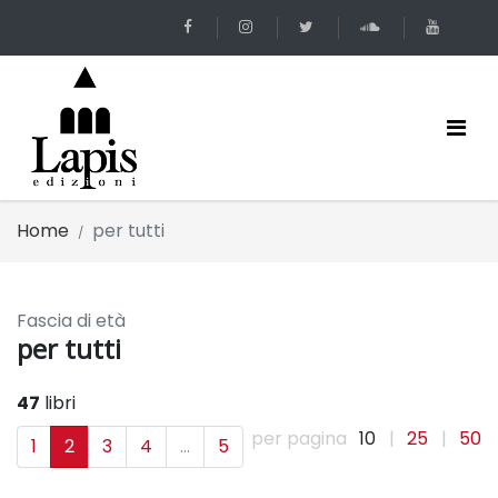
Home
per tutti
Fascia di età
per tutti
47
libri
per pagina
10
|
25
|
50
1
2
3
4
...
5