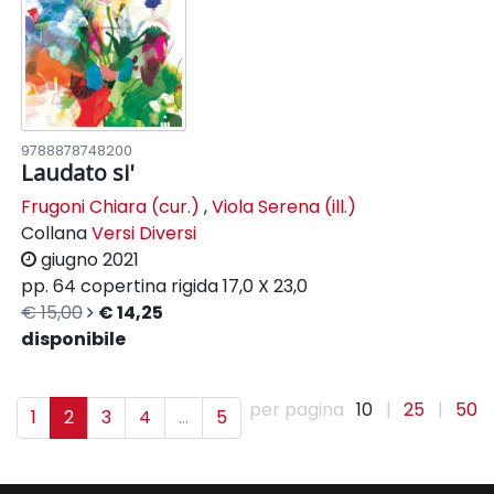
9788878748200
Laudato si'
Frugoni Chiara (cur.)
,
Viola Serena (ill.)
Collana
Versi Diversi
giugno 2021
pp. 64
copertina rigida
17,0 X 23,0
€ 15,00
€ 14,25
disponibile
per pagina
10
|
25
|
50
1
2
3
4
...
5